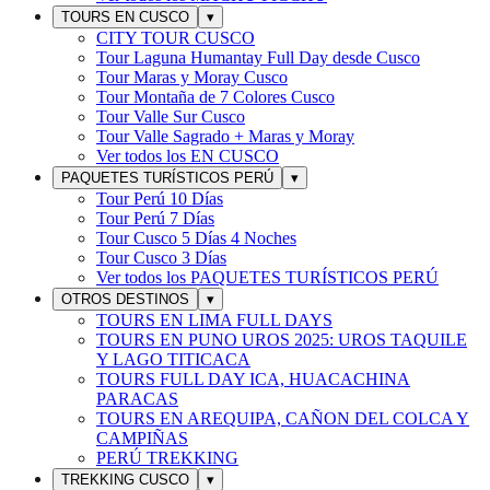
TOURS EN CUSCO
▾
CITY TOUR CUSCO
Tour Laguna Humantay Full Day desde Cusco
Tour Maras y Moray Cusco
Tour Montaña de 7 Colores Cusco
Tour Valle Sur Cusco
Tour Valle Sagrado + Maras y Moray
Ver todos los
EN CUSCO
PAQUETES TURÍSTICOS PERÚ
▾
Tour Perú 10 Días
Tour Perú 7 Días
Tour Cusco 5 Días 4 Noches
Tour Cusco 3 Días
Ver todos los
PAQUETES TURÍSTICOS PERÚ
OTROS DESTINOS
▾
TOURS EN LIMA FULL DAYS
TOURS EN PUNO UROS 2025: UROS TAQUILE
Y LAGO TITICACA
TOURS FULL DAY ICA, HUACACHINA
PARACAS
TOURS EN AREQUIPA, CAÑON DEL COLCA Y
CAMPIÑAS
PERÚ TREKKING
TREKKING CUSCO
▾