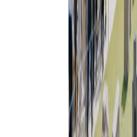
la logística: puedes hacer full day 
tiempo, regálate
1–2 noches en el v
Ollantaytambo) para amaneceres sin
El
Boleto Turístico del Cusco (B
Chinchero y Moray (elige versión pa
Las Salineras de Maras se pagan po
Es necesario que te aclimates con b
al llegar y calzado con agarre; res
bordes de andenes.
En tu mochila: capa para lluvia, pola
gafas, bloqueador, botella reutilizab
cargador portátil. Si planeas fotos 
un trípode liviano.
¿Cuánto cuesta el viaj
El
tour full day
al Valle Sagrado v
aproximadamente. Este servicio inc
entradas, guía profesional y almue
experiencia dura alrededor de 10 ho
Si prefieres ir por tu cuenta, neces
del Cusco (BTC)
: S/ 70 para extra