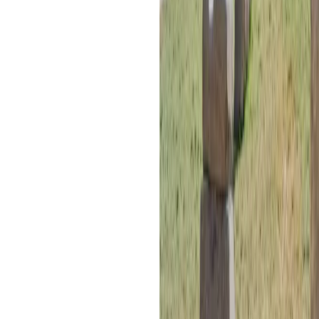
1) ¿Cuál es la mejor época par
de los Incas?
La temporada seca (abril–octubre) 
firmes; si prefieres paisajes verde
solo ajusta impermeable y calzado.
2) ¿Cuántos días se recomiend
del Valle Sagrado?
Con 1 día cubres un circuito clásic
los pueblos, sumas aventura y amane
3) ¿Qué ver en el Valle Sagrad
Los imprescindibles: Pisac, Ollant
Moray. Si buscas calma, añade Yuc
4) ¿Conviene alojarse en Cusc
Si tienes pocos días, Cusco es práct
amaneceres tranquilos, Urubamba 
estratégicas.
5) ¿Puedo visitar el Valle Sag