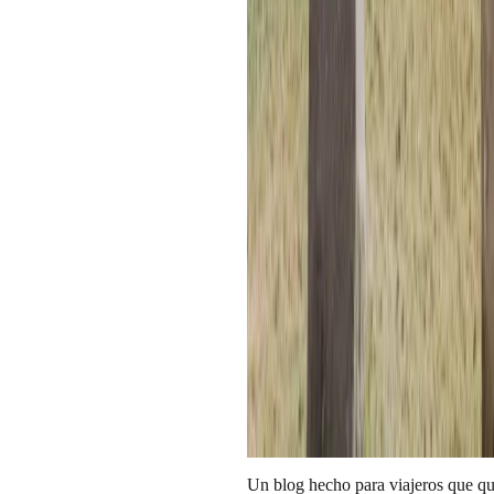
mejor tour?
Puedes moverte en transporte local,
aporta contexto histórico y te asegu
nuestros tours recomendados en Jis
Reflexión final
El Valle Sagrado de los Incas me en
latiendo en los telares de Chinchero
el maíz que madura al sol y en las
y batallas.
Ven con respeto y curiosidad; aquí, 
belleza se admira.
Si quieres que armemos tu ruta ideal
Valle Sagrado de Jisa Adventure. D
disfrutes sin apuros.
Galeria de fotos
Por
Sadith Collatupa
Locutora y viajera apasionada por la
Un blog hecho para viajeros que qui