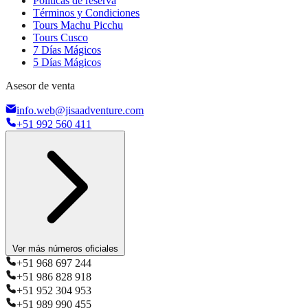
Políticas de reserva
Términos y Condiciones
Tours Machu Picchu
Tours Cusco
7 Días Mágicos
5 Días Mágicos
Asesor de venta
info.web@jisaadventure.com
+51 992 560 411
Ver más números oficiales
+51 968 697 244
+51 986 828 918
+51 952 304 953
+51 989 990 455