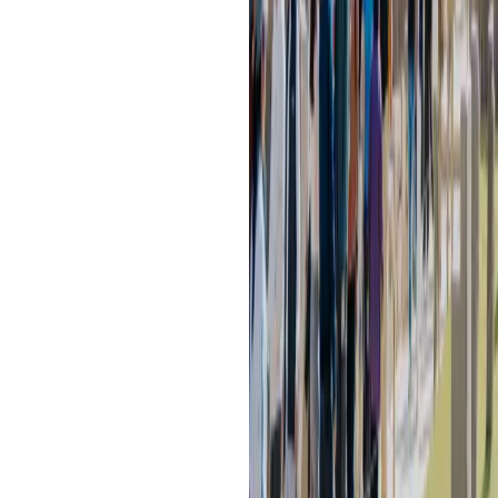
Tip:
pregunta por líneas dobles para
de peso y edad.
Canotaje
El río Vilcanota/Urubamba ofrece t
temporada; es una forma poderosa de
Tip:
confirma nivel del río y equipo
elige tramos conservadores.
Ciclismo
Rutas panorámicas como Maras–M
Urubamba combinan cultura y natura
Tip:
usa casco siempre, rompeviento
inflador).
¿Quieres combinar 2–3 actividade
Adventure armamos itinerarios a tu 
guías locales que aman su tierra.
Qué necesito para ir
Para visitar el Valle Sagrado de los