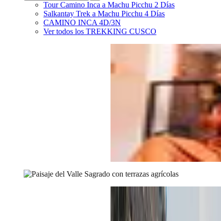
Tour Camino Inca a Machu Picchu 2 Días
Salkantay Trek a Machu Picchu 4 Días
CAMINO INCA 4D/3N
Ver todos los
TREKKING CUSCO
Blog
/
ATRACCIONES
/
Todo sobre el Valle Sagrado d
consejos para visitarlo
Todo sobre el Valle Sagrado de lo
consejos para visitarlo
Escrito por
Sadith Collatupa
Actualizado en:
2025-12-02
El amanecer en el valle se siente c
entre montañas y el río Vilcanota su
Soy Sadith Collatupa, viajera y cre