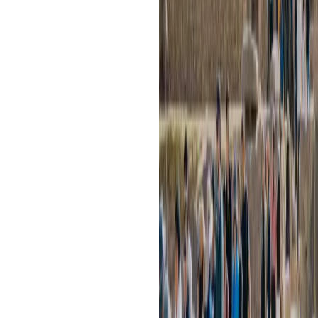
Trekking
Desde miradores suaves en Pisac ha
Ollantaytambo, pasando por caminos
el trekking permite mirar el valle 
corazón abierto.
Tip:
usa bloqueador, lleva agua y 
despacio si recién te aclimatas, evi
usa bastones en descensos con grav
Escalada de roca y Vía Ferrat
En sectores cercanos a Urubamba y
equipadas y una vía ferrata que perm
primera vertical con seguridad.
Tip:
verifica cascos, arneses y ancla
guía al milímetro.
Zipline o tirolesa
Cruzar quebradas “volando” es adren
perfecto para familias o grupos que
físico prolongado.