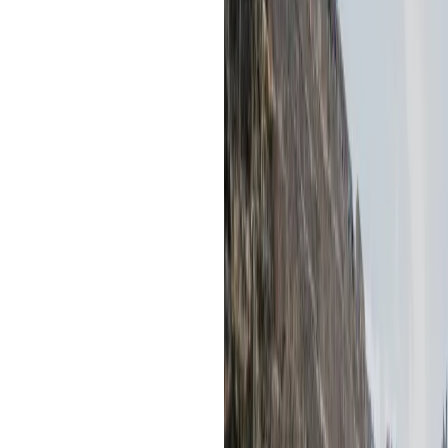
mega guía te cuento cómo vivir el V
corazón abierto y el itinerario bien
del Valle Sagrado, sitios arqueológi
consejos y esas pequeñas claves que
Si estás planificando tu viaje, aquí 
Tabla de contenidos
Contexto del destino
Todos los lugares que puedes 
Pisac
Urubamba
Ollantaytambo
Chinchero
Maras
Moray
Yucay
Nota viajera
Deportes sugeridos en el Val
Cuatrimoto
Trekking
Escalada de roca y Vía Ferra
Zipline o tirolesa