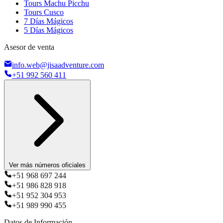
Tours Machu Picchu
Tours Cusco
7 Días Mágicos
5 Días Mágicos
Asesor de venta
info.web@jisaadventure.com
+51 992 560 411
Ver más números oficiales
+51 968 697 244
+51 986 828 918
+51 952 304 953
+51 989 990 455
Datos de Información