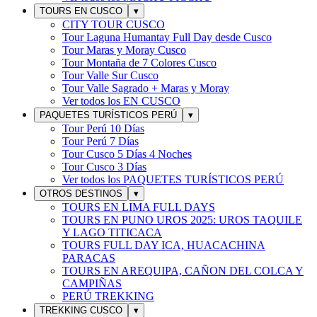
TOURS EN CUSCO
▾
CITY TOUR CUSCO
Tour Laguna Humantay Full Day desde Cusco
Tour Maras y Moray Cusco
Tour Montaña de 7 Colores Cusco
Tour Valle Sur Cusco
Tour Valle Sagrado + Maras y Moray
Ver todos los
EN CUSCO
PAQUETES TURÍSTICOS PERÚ
▾
Tour Perú 10 Días
Tour Perú 7 Días
Tour Cusco 5 Días 4 Noches
Tour Cusco 3 Días
Ver todos los
PAQUETES TURÍSTICOS PERÚ
OTROS DESTINOS
▾
TOURS EN LIMA FULL DAYS
TOURS EN PUNO UROS 2025: UROS TAQUILE
Y LAGO TITICACA
TOURS FULL DAY ICA, HUACACHINA
PARACAS
TOURS EN AREQUIPA, CAÑON DEL COLCA Y
CAMPIÑAS
PERÚ TREKKING
TREKKING CUSCO
▾