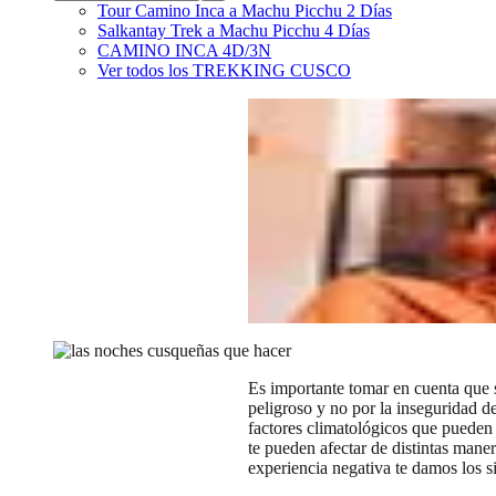
Tour Camino Inca a Machu Picchu 2 Días
Salkantay Trek a Machu Picchu 4 Días
CAMINO INCA 4D/3N
Ver todos los
TREKKING CUSCO
Blog
/
DESTINOS PERÚ
/
Otra forma de disfrutar tu vi
Otra forma de disfrutar tu visita
Escrito por
Sadith Collatupa
Actualizado en:
2025-12-12
Es importante tomar en cuenta que 
peligroso y no por la inseguridad de 
factores climatológicos que pueden
te pueden afectar de distintas maner
experiencia negativa te damos los si