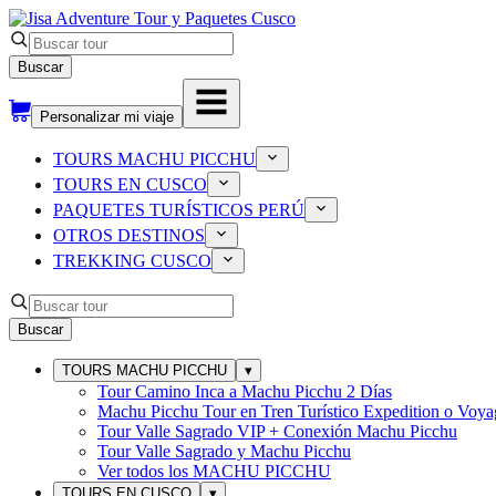
Buscar
Personalizar mi viaje
TOURS MACHU PICCHU
TOURS EN CUSCO
PAQUETES TURÍSTICOS PERÚ
OTROS DESTINOS
TREKKING CUSCO
Buscar
TOURS MACHU PICCHU
▾
Tour Camino Inca a Machu Picchu 2 Días
Machu Picchu Tour en Tren Turístico Expedition o Voya
Tour Valle Sagrado VIP + Conexión Machu Picchu
Tour Valle Sagrado y Machu Picchu
Ver todos los
MACHU PICCHU
TOURS EN CUSCO
▾