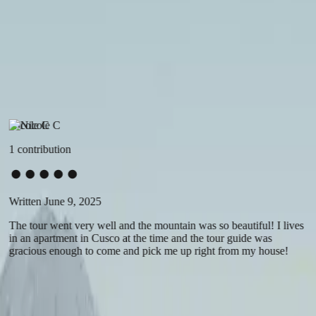
 Jisa Adventure y han experimentado momentos inolvidables en los herm
Nicole C
1 contribution
Written June 9, 2025
The tour went very well and the mountain was so beautiful! I lives
in an apartment in Cusco at the time and the tour guide was
gracious enough to come and pick me up right from my house!