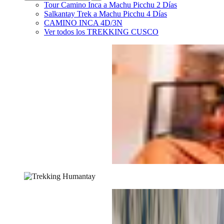
Tour Camino Inca a Machu Picchu 2 Días
Salkantay Trek a Machu Picchu 4 Días
CAMINO INCA 4D/3N
Ver todos los
TREKKING CUSCO
Blog
/
DESTINOS PERÚ
/
Laguna Humantay: guía comple
natural de Cusco
Laguna Humantay: guía completa 
natural de Cusco
Escrito por
Sadith Collatupa
Actualizado en:
2025-12-03
Una laguna turquesa al pie del Sal
con paso corto y respiración larga, 
que te enseña a mirar sin prisa. Aq
visita a la Laguna Humantay, qué e