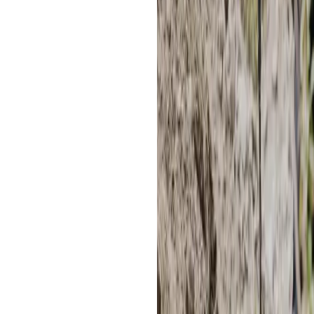
alta.
· Agua (1–1.5 L) y snacks (frutos se
· Efectivo para comunidad/servicios 
carga del celular).
Aclimatación y seguridad
· Regálate 24–48 h en Cusco antes 
· Camina lento y constante, date ti
forma adecuada.
· Si sientes mal de altura (dolor de
tu guía y sigue sus instrucciones.
· Permanece en el sendero y respeta 
Preguntas frecuentes 
Humantay
1) ¿Cuál es la altitud de la La
La laguna está a 4,200 m s. n. m.; 
3,850 m s. n. m. La altitud es el p
trek.