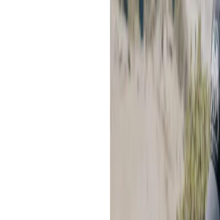
disfrutarla con calma y seguridad.
Cada vez que voy a la Laguna Huma
corto, respiración larga y mirada a
cielo todavía azul oscuro y, a medi
empieza a dibujarse al fondo. Huma
rato para escuchar tu cuerpo, respeta
turquesa haga lo suyo.
Si estás planificando el viaje, esta 
llegar a la Laguna Humantay, altitud
Laguna Humantay trek, consejos prá
todo para que disfrutes sin apuros.
Tabla de contenidos
Todo sobre la Laguna Huma
¿Qué es la Laguna Humanta
¿Cómo llegar a la Laguna H
¿Puedo llegar por cuenta pro
¿Cuánto cuesta la entrada a
¿Qué hacer en la Laguna H
Contemplar y fotografiar la 
Ceremonias y apachetas