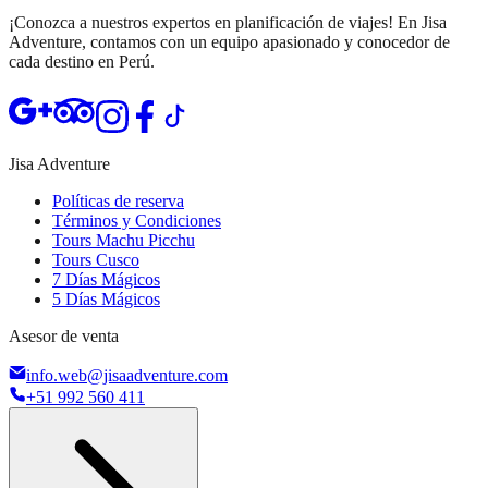
¡Conozca a nuestros expertos en planificación de viajes! En Jisa
Adventure, contamos con un equipo apasionado y conocedor de
cada destino en Perú.
Abrir TripAdvisor de Jisa Adventure
Abrir Instagram de Jisa Adventure
Abrir Facebook de Jisa Adventure
Abrir TikTok de Jisa Adventure
Jisa Adventure
Políticas de reserva
Términos y Condiciones
Tours Machu Picchu
Tours Cusco
7 Días Mágicos
5 Días Mágicos
Asesor de venta
info.web@jisaadventure.com
+51 992 560 411