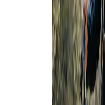
¿Puedo llegar por cuenta prop
Sí, aunque requiere más planificaci
público en el terminal de Arcopata 
contratas un taxi hasta Soraypampa
siempre hay taxis disponibles al ins
vuelta con el mismo conductor.
En esta modalidad, el ingreso comun
agua, snacks, mapas offline y respet
primera vez en altura, recomiendo o
¿Cuánto cuesta la entrada a 
El acceso está gestionado por comu
o Soraypampa. Lleva efectivo:
Extranjeros:
aprox. S/ 20
Peruanos:
aprox. S/ 10
Tip:
considera efectivo para baños,
¿Qué hacer en la Laguna Hu
Contemplar y fotografiar la l