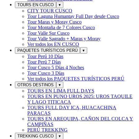
TOURS EN CUSCO
▾
CITY TOUR CUSCO
Tour Laguna Humantay Full Day desde Cusco
Tour Maras y Moray Cusco
Tour Montaña de 7 Colores Cusco
Tour Valle Sur Cusco
Tour Valle Sagrado + Maras y Moray
Ver todos los
EN CUSCO
PAQUETES TURÍSTICOS PERÚ
▾
Tour Perú 10 Días
Tour Perú 7 Días
Tour Cusco 5 Días 4 Noches
Tour Cusco 3 Días
Ver todos los
PAQUETES TURÍSTICOS PERÚ
OTROS DESTINOS
▾
TOURS EN LIMA FULL DAYS
TOURS EN PUNO UROS 2025: UROS TAQUILE
Y LAGO TITICACA
TOURS FULL DAY ICA, HUACACHINA
PARACAS
TOURS EN AREQUIPA, CAÑON DEL COLCA Y
CAMPIÑAS
PERÚ TREKKING
TREKKING CUSCO
▾