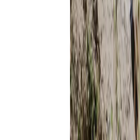
2) ¿Cuánto se camina para llega
Aproximadamente 7 km (ida y vuelt
positivo. El ascenso toma 1 hora y 
aclimatación.
3) ¿Cuál es la mejor temporada p
La temporada seca (abril–octubre) o
despejados y color turquesa bien 
llueve más y el sendero puede estar
4) ¿Voy con tour o por cuenta pr
Si es tu primera vez en altura o quier
más práctico (traslados, ingresos, gu
funciona si manejas logística y acep
5) ¿Está permitido bañarse en la
No. Está prohibido por respeto espi
ecosistema.
Reflexión final
Humantay te enseña a ir más lento: 
mirada atenta. Cuando el turquesa a
asoma entre nubes, entiendes que v
preparado, con cariño por el lugar y